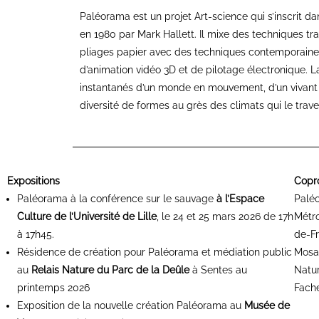
Paléorama est un projet Art-science qui s’inscrit da
en 1980 par Mark Hallett. Il mixe des techniques tr
pliages papier avec des techniques contemporain
d’animation vidéo 3D et de pilotage électronique. L
instantanés d’un monde en mouvement, d’un vivant 
diversité de formes au grès des climats qui le trave
Expositions
Copr
Paléorama à la conférence sur le sauvage
à l’Espace
Paléo
Culture de l’Université de Lille
, le 24 et 25 mars 2026 de 17h
Métro
à 17h45.
de-Fr
Résidence de création pour Paléorama et médiation public
Mosaï
au
Relais Nature du Parc de la Deûle
à Sentes au
Natur
printemps 2026
Fach
Exposition de la nouvelle création Paléorama au
Musée de