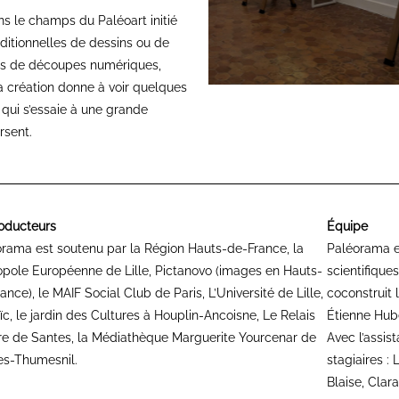
ns le champs du Paléoart initié
aditionnelles de dessins ou de
es de découpes numériques,
a création donne à voir quelques
qui s’essaie à une grande
rsent.
oducteurs
Équipe
rama est soutenu par la Région Hauts-de-France, la
Paléorama es
pole Européenne de Lille, Pictanovo (images en Hauts-
scientifique
ance), le MAIF Social Club de Paris, L’Université de Lille,
coconstruit 
c, le jardin des Cultures à Houplin-Ancoisne, Le Relais
Étienne Hub
e de Santes, la Médiathèque Marguerite Yourcenar de
Avec l’assis
es-Thumesnil.
stagiaires :
Blaise, Clar