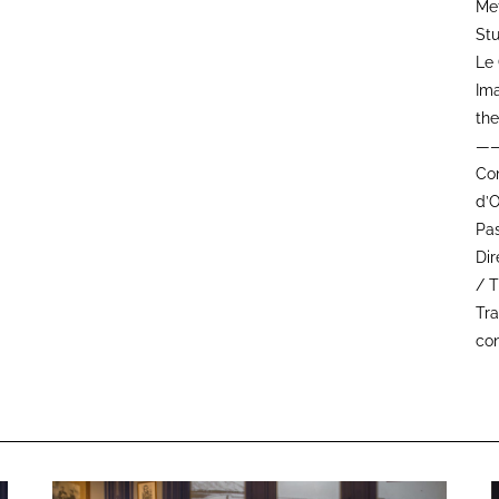
Met
Stu
Le 
Ima
the
—
Com
d’O
Pas
Di
/ T
Tra
con