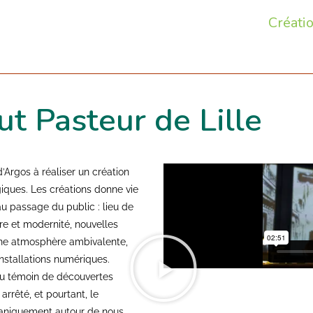
Créati
ut Pasteur de Lille
 d’Argos à réaliser un création
giques. Les créations donne vie
u passage du public : lieu de
re et modernité, nouvelles
 une atmosphère ambivalente,
installations numériques.
eu témoin de découvertes
rrêté, et pourtant, le
caniquement autour de nous.