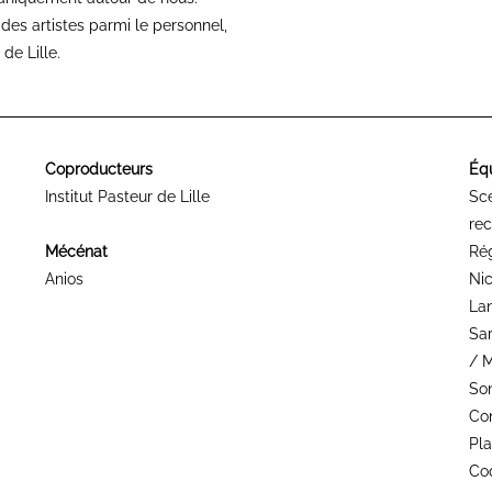
es artistes parmi le personnel,
de Lille.
Coproducteurs
Éq
Institut Pasteur de Lille
Scé
rec
Mécénat
Rég
Anios
Nic
Lan
Sar
/ M
Son
Con
Pla
Co